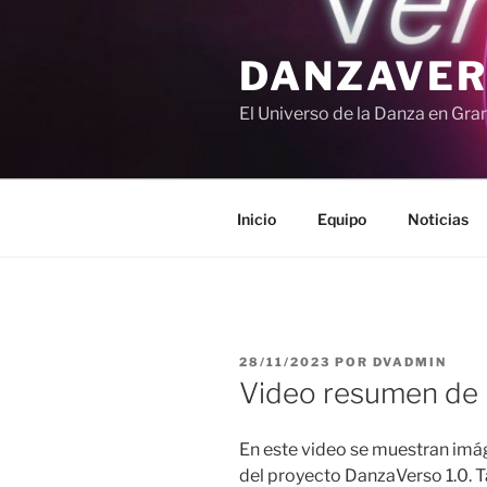
Saltar
al
DANZAVE
contenido
El Universo de la Danza en Gra
Inicio
Equipo
Noticias
PUBLICADO
28/11/2023
POR
DVADMIN
EL
Video resumen de lo
En este video se muestran imá
del proyecto DanzaVerso 1.0. 