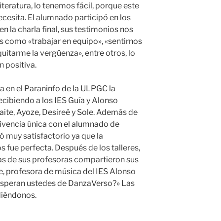
iteratura, lo tenemos fácil, porque este
esita. El alumnado participó en los
en la charla final, sus testimonios nos
 como «trabajar en equipo», «sentirnos
quitarme la vergüenza», entre otros, lo
n positiva.
a en el Paraninfo de la ULPGC la
cibiendo a los IES Guía y Alonso
ite, Ayoze, Desireé y Sole. Además de
vivencia única con el alumnado de
ó muy satisfactorio ya que la
s fue perfecta. Después de los talleres,
as de sus profesoras compartieron sus
, profesora de música del IES Alonso
esperan ustedes de DanzaVerso?» Las
diéndonos.