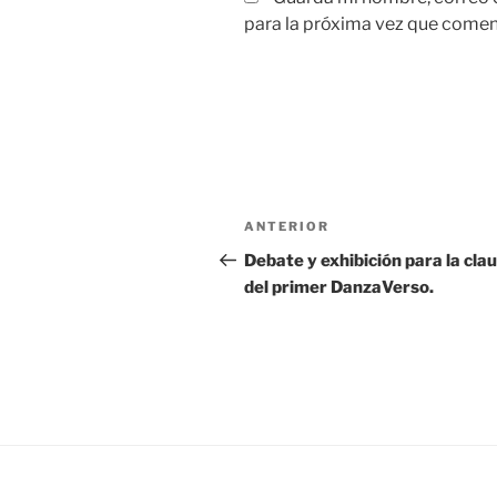
para la próxima vez que comen
Navegación
Entrada
ANTERIOR
de
anterior:
Debate y exhibición para la cla
del primer DanzaVerso.
entradas