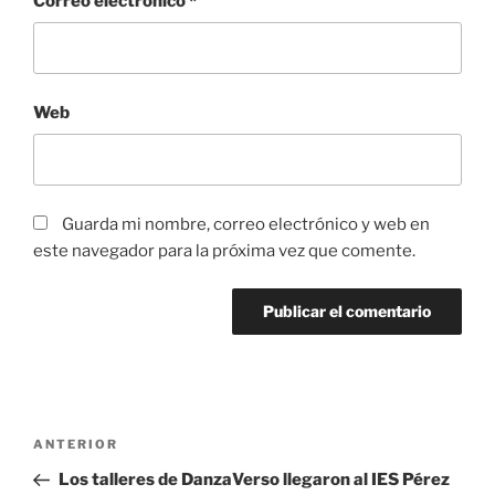
Correo electrónico
*
Web
Guarda mi nombre, correo electrónico y web en
este navegador para la próxima vez que comente.
Navegación
Entrada
ANTERIOR
de
anterior:
Los talleres de DanzaVerso llegaron al IES Pérez
entradas