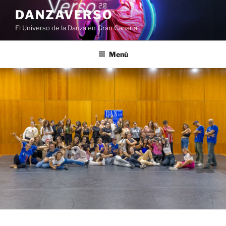
Saltar
DANZAVERSO
al
El Universo de la Danza en Gran Canaria
contenido
Menú